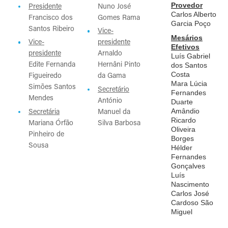
Presidente
Nuno José
Provedor
Carlos Alberto
Francisco dos
Gomes Rama
Garcia Poço
Santos Ribeiro
Vice-
Mesários
Vice-
presidente
Efetivos
presidente
Arnaldo
Luís Gabriel
Edite Fernanda
Hernâni Pinto
dos Santos
Figueiredo
da Gama
Costa
Mara Lúcia
Simões Santos
Secretário
Fernandes
Mendes
António
Duarte
Secretária
Manuel da
Amândio
Ricardo
Mariana Órfão
Silva Barbosa
Oliveira
Pinheiro de
Borges
Sousa
Hélder
Fernandes
Gonçalves
Luís
Nascimento
Carlos José
Cardoso São
Miguel