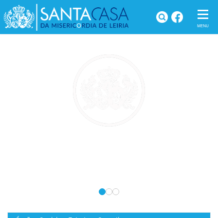
A MISERICÓRDIA DE LEIRIA
Home
A Misericórdia de Leiria